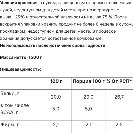
Условия хранения:
в сухом, защищённом от прямых солнечных
лучей, недоступном для детей месте при температуре не
выше +25°С и относительной влажности не выше 75 %. После
вскрытия упаковки хранить продукт не более 8 недель в сухом,
прохладном, недоступном для детей месте. В процессе
хранения допускается естественное комкование.
Не использовать после истечения срока годности.
Масса нетто: 1500 г
Пищевая ценность:
100 г
Порция 100 г
% От РСП*
Белки, г
20,0
20,0
26,7
в том числе
5,0
5,0
-
BCAA, г
Жиры, г
2,1
2,1
2,5