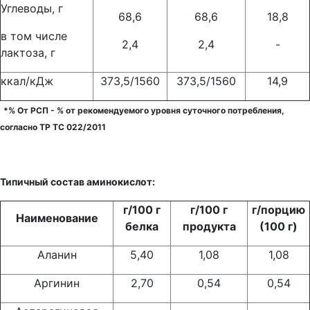
Углеводы, г
68,6
68,6
18,8
в том числе
2,4
2,4
-
лактоза, г
ккал/кДж
373,5/1560
373,5/1560
14,9
*% От РСП - % от рекомендуемого уровня суточного потребления,
согласно ТР ТС 022/2011
Типичный состав аминокислот:
г/100 г
г/100 г
г/порцию
Наименование
белка
продукта
(100 г)
Аланин
5,40
1,08
1,08
Аргинин
2,70
0,54
0,54