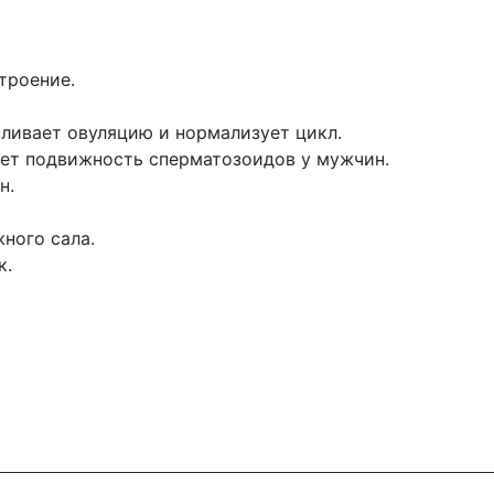
троение.
вливает овуляцию и нормализует цикл.
ет подвижность сперматозоидов у мужчин.
н.
ного сала.
к.