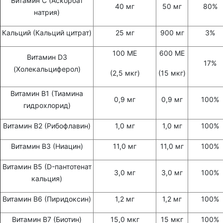
Витамин С (Аскорбат
40 мг
50 мг
80%
натрия)
Кальций (Кальций цитрат)
25 мг
900 мг
3%
100 МЕ
600 МЕ
Витамин D3
17%
(Холекальциферол)
(2,5 мкг)
(15 мкг)
Витамин В1 (Тиамина
0,9 мг
0,9 мг
100%
гидрохлорид)
Витамин В2 (Рибофлавин)
1,0 мг
1,0 мг
100%
Витамин В3 (Ниацин)
11,0 мг
11,0 мг
100%
Витамин В5 (D-пантотенат
3,0 мг
3,0 мг
100%
кальция)
Витамин В6 (Пиридоксин)
1,2 мг
1,2 мг
100%
Витамин В7 (Биотин)
15,0 мкг
15 мкг
100%