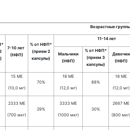
Возрастные групп
11-14 лет
П*
% от НФП*
7-10 лет
% от НФП*
2
(прием 2
Мальчики
Девочки
(НФП)
(прием 3
)
капсулы)
(НФП)
(НФП)
капсулы)
15 МЕ
18 МЕ
18 МЕ
70%
88%
(10,0 мг)
(12,0 мг)
(12,0 мг)
2333 МЕ
3333 МЕ
2667 МЕ
29%
30%
(700 мкг)
(1000 мкг)
(800 мкг