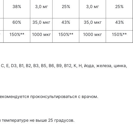
38%
3,0 мг
25%
3,0 мг
25%
60%
35,0 мкг
43%
35,0 мкг
43%
г
150%**
1000 мкг
150%**
1000 мкг
150%**
 D3, В1, В2, В3, В5, В6, В9, В12, К, Н, йода, железа, цинка,
екомендуется проконсультироваться с врачом.
и температуре не выше 25 градусов.