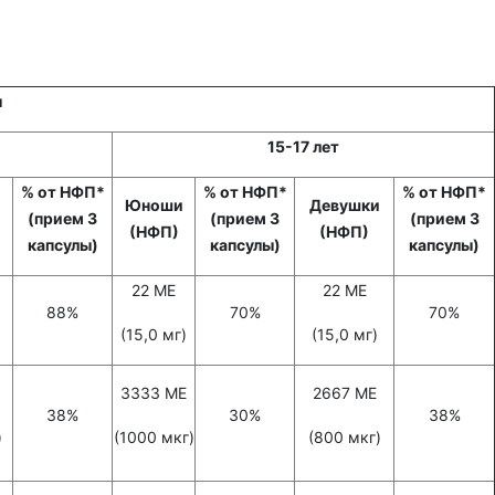
ы
15-17 лет
% от НФП*
% от НФП*
% от НФП*
Юноши
Девушки
(прием 3
(прием 3
(прием 3
(НФП)
(НФП)
капсулы)
капсулы)
капсулы)
22 МЕ
22 МЕ
88%
70%
70%
(15,0 мг)
(15,0 мг)
3333 МЕ
2667 МЕ
38%
30%
38%
)
(1000 мкг)
(800 мкг)