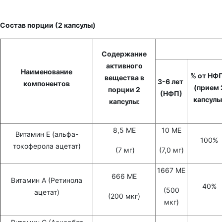
Состав порции (2 капсулы)
Содержание
активного
Наименование
% от НФ
вещества в
3-6 лет
компонентов
(прием 
порции 2
(НФП)
капсулы
капсулы:
8,5 МЕ
10 МЕ
Витамин Е (альфа-
100%
токоферола ацетат)
(7 мг)
(7,0 мг)
1667 МЕ
666 МЕ
Витамин А (Ретинола
40%
(500
ацетат)
(200 мкг)
мкг)