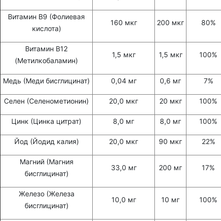
Витамин В9 (Фолиевая
160 мкг
200 мкг
80%
кислота)
Витамин В12
1,5 мкг
1,5 мкг
100%
(Метилкобаламин)
Медь (Меди бисглицинат)
0,04 мг
0,6 мг
7%
Селен (Селенометионин)
20,0 мкг
20 мкг
100%
Цинк (Цинка цитрат)
8,0 мг
8,0 мг
100%
Йод (Йодид калия)
20,0 мкг
90 мкг
22%
Магний (Магния
33,0 мг
200 мг
17%
бисглицинат)
Железо (Железа
10,0 мг
10 мг
100%
бисглицинат)