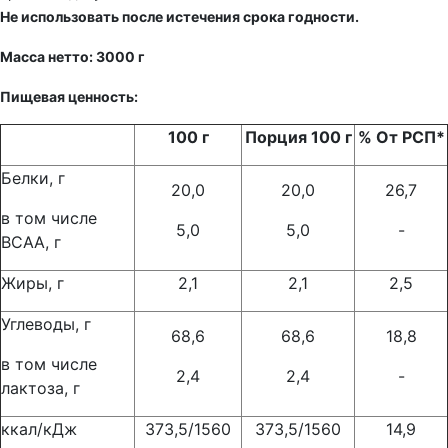
Не использовать после истечения срока годности.
Масса нетто: 3000 г
Пищевая ценность:
100 г
Порция 100 г
% От РСП*
Белки, г
20,0
20,0
26,7
в том числе
5,0
5,0
-
BCAA, г
Жиры, г
2,1
2,1
2,5
Углеводы, г
68,6
68,6
18,8
в том числе
2,4
2,4
-
лактоза, г
ккал/кДж
373,5/1560
373,5/1560
14,9