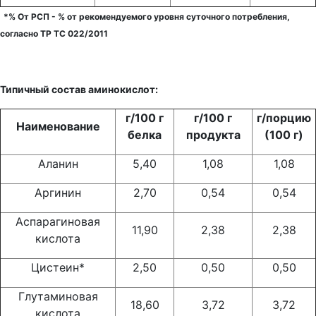
*% От РСП - % от рекомендуемого уровня суточного потребления,
согласно ТР ТС 022/2011
Типичный состав аминокислот:
г/100 г
г/100 г
г/порцию
Наименование
белка
продукта
(100 г)
Аланин
5,40
1,08
1,08
Аргинин
2,70
0,54
0,54
Аспарагиновая
11,90
2,38
2,38
кислота
Цистеин*
2,50
0,50
0,50
Глутаминовая
18,60
3,72
3,72
кислота